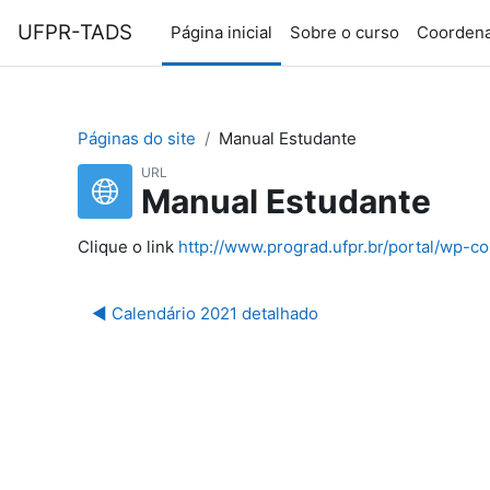
Ir para o conteúdo principal
UFPR-TADS
Página inicial
Sobre o curso
Coorden
Páginas do site
Manual Estudante
URL
Manual Estudante
Clique o link
http://www.prograd.ufpr.br/portal/wp-
Se
◀︎ Calendário 2021 detalhado