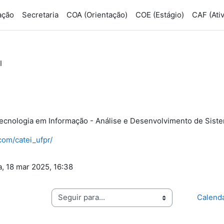
ação
Secretaria
COA (Orientação)
COE (Estágio)
CAF (Ativ
I
cnologia em Informação - Análise e Desenvolvimento de Sist
com/catei_ufpr/
a, 18 mar 2025, 16:38
Seguir para...
Calendá