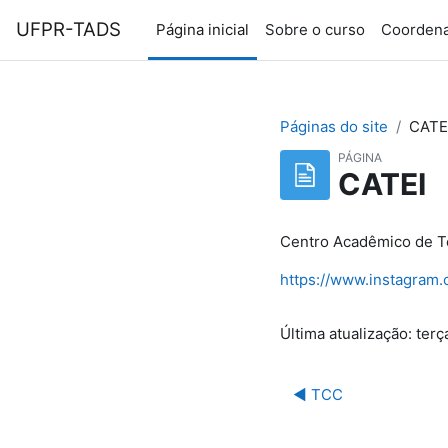
Ir para o conteúdo principal
UFPR-TADS
Página inicial
Sobre o curso
Coorden
Páginas do site
CATE
PÁGINA
CATEI
Centro Acadêmico de Te
https://www.instagram.
Última atualização: terç
◀︎ TCC