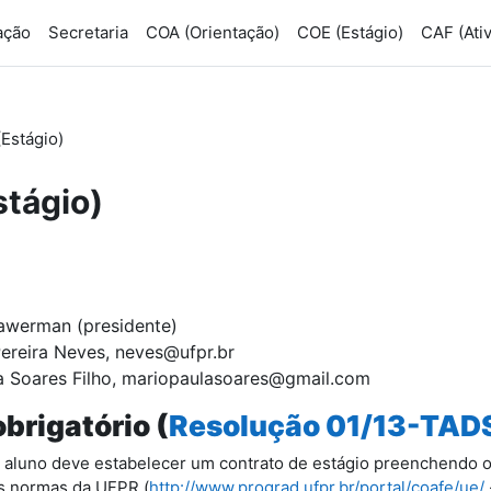
ação
Secretaria
COA (Orientação)
COE (Estágio)
CAF (Ativ
Estágio)
tágio)
rawerman (presidente)
Pereira Neves, neves@ufpr.br
la Soares Filho, mariopaulasoares@gmail.com
brigatório (
Resolução 01/13-TAD
 aluno deve estabelecer um contrato de estágio preenchendo 
s normas da UFPR (
http://www.prograd.ufpr.br/portal/coafe/ue/