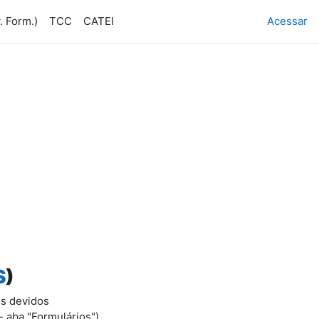
. Form.)
TCC
CATEI
Acessar
S
)
os devidos
- aba "Formulários").