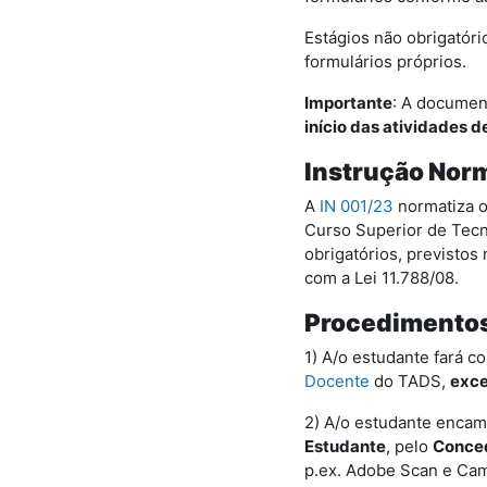
Estágios não obrigatór
formulários próprios.
Importante
: A documen
início das atividades d
Instrução Norm
A
IN 001/23
normatiza o
Curso Superior de Tecn
obrigatórios, previsto
com a Lei 11.788/08.
Procedimentos
1) A/o estudante fará 
Docente
do TADS,
exce
2) A/o estudante enca
Estudante
, pelo
Conce
p.ex. Adobe Scan e CamS