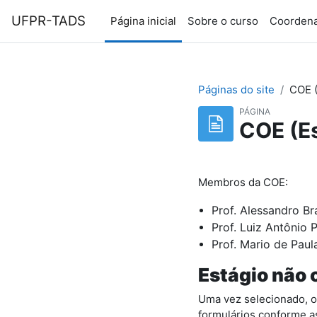
Ir para o conteúdo principal
UFPR-TADS
Página inicial
Sobre o curso
Coorden
Páginas do site
COE (
PÁGINA
COE (Es
Membros da COE:
Prof. Alessandro B
Prof. Luiz Antônio 
Prof. Mario de Pau
Estágio não o
Uma vez selecionado, o
formulários conforme a