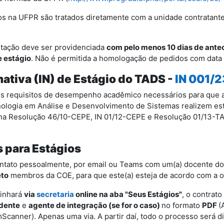
ios na UFPR são tratados diretamente com a unidade contratan
tação deve ser providenciada
com pelo menos 10 dias de ante
e estágio
. Não é permitida a homologação de pedidos com data r
ativa (IN) de Estágio do TADS -
IN 001/2
s requisitos de desempenho acadêmico necessários para que a
ologia em Análise e Desenvolvimento de Sistemas realizem est
s na Resolução 46/10-CEPE, IN 01/12-CEPE e Resolução 01/13-
 para Estágios
contato pessoalmente, por email ou Teams com um(a) docente d
to
membros da COE, para que este(a) esteja de acordo com a o
minhará
via
secretaria
online na aba "Seus Estágios"
, o contrato
dente
e
agente de integração (se for o caso)
no formato
PDF
(
canner). Apenas uma via. A partir daí, todo o processo será dig