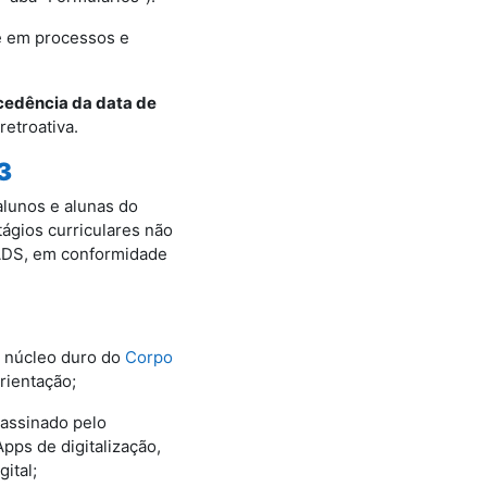
te em processos e
cedência da data de
etroativa.
3
lunos e alunas do
ágios curriculares não
TADS, em conformidade
o núcleo duro do
Corpo
rientação;
 assinado pelo
Apps de digitalização,
ital;